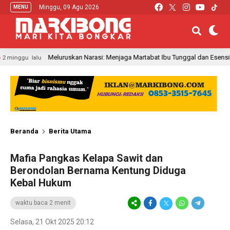
Minggu, 09 Agu 2026
MENU
Meluruskan Narasi: Menjaga Martabat Ibu Tunggal dan Esensi Kebebasa
alu
Beranda
Berita Utama
Mafia Pangkas Kelapa Sawit dan
Berondolan Bernama Kentung Diduga
Kebal Hukum
waktu baca 2 menit
Selasa, 21 Okt 2025 20:12