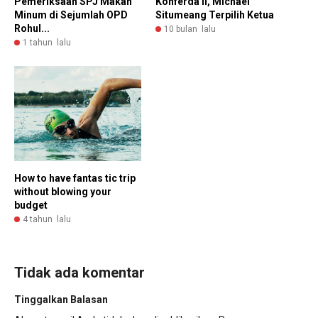
Pemeriksaan SPJ Makan
Konferda II, Michael
Minum di Sejumlah OPD
Situmeang Terpilih Ketua
Rohul...
10 bulan lalu
1 tahun lalu
How to have fantas tic trip
without blowing your
budget
4 tahun lalu
Tidak ada komentar
Tinggalkan Balasan